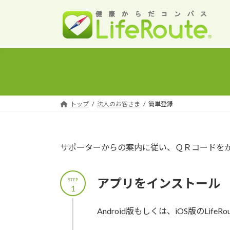
コ
ナ
ン
ビ
テ
ゲ
ン
ー
ツ
シ
へ
ョ
ス
ン
キ
に
ッ
移
トップ
法人のお客さま
簡単登録
プ
動
サポーターからの案内に従い、ＱＲコードを
アプリをインストール
STEP
1
Android版もしくは、iOS版のLif