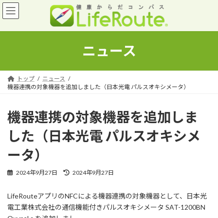
コ
ナ
ン
ビ
テ
ゲ
ン
ー
ツ
シ
ニュース
へ
ョ
ス
ン
キ
に
トップ
ニュース
ッ
移
機器連携の対象機器を追加しました（日本光電 パルスオキシメータ）
プ
動
機器連携の対象機器を追加しま
した（日本光電 パルスオキシメ
ータ）
最
2024年9月27日
2024年9月27日
終
更
LifeRouteアプリのNFCによる機器連携の対象機器として、日本光
新
電工業株式会社の通信機能付きパルスオキシメータ SAT-1200BN
日
時